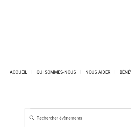
ACCUEIL
QUI SOMMES-NOUS
NOUS AIDER
BÉNÉ
Recherche
Saisir
mot-
et
clé.
Rechercher