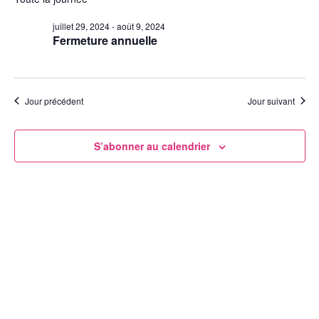
date.
vu
navig
juillet 29, 2024
-
août 9, 2024
Év
Fermeture annuelle
de
vues
Évèn
Jour précédent
Jour suivant
S’abonner au calendrier