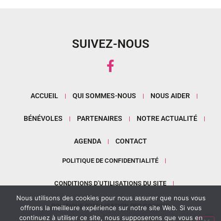
SUIVEZ-NOUS
ACCUEIL
QUI SOMMES-NOUS
NOUS AIDER
BÉNÉVOLES
PARTENAIRES
NOTRE ACTUALITÉ
AGENDA
CONTACT
POLITIQUE DE CONFIDENTIALITÉ
CONDITIONS D’UTILISATIONS DU SITE
Nous utilisons des cookies pour nous assurer que nous vous
POLITIQUE D’UTILISATION DES COOKIES
offrons la meilleure expérience sur notre site Web. Si vous
continuez à utiliser ce site, nous supposerons que vous en