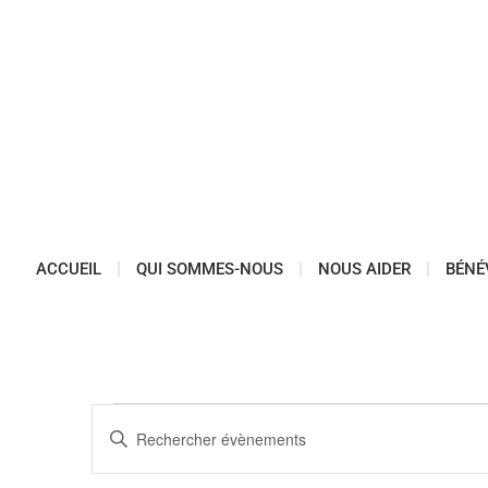
ACCUEIL
QUI SOMMES-NOUS
NOUS AIDER
BÉNÉ
Recherche
Saisir
mot-
et
clé.
Rechercher